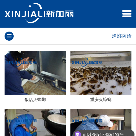
蟑螂防治
饭店灭蟑螂
重庆灭蟑螂
可以介绍下你们的产品么