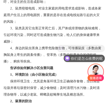
吓，对业主的生活造成影响；
2、鼠类咬噬电线，对业主家庭的用电需求造成影响，造成各家
庭用户生活上的用电困扰，重要的是存在造成电线短路引起的火灾
的风险；
3、鼠类及其它虫害正常死亡后，其尸体或排泄物的臭味难闻，
引起环境污染，同时还可造成微生物污染，给人们的身体健康带来
威胁；
可以介绍下你们的产品么
4、身边的鼠虫害身上携带危险微生物，可传播鼠疫（多数由黄
胸鼠身上寄生的跳蚤传播）、登革热（多数由蚊类当中的伊蚊传
你们是怎么收费的呢
播）、痢疾等疾病。
告诉你如何解决小区虫害问题
1、环境防治（由小区物业完成）
保持环境卫生，尤其是角落环境卫生正确储存食物，当日清运
垃圾并将垃圾密封保管，减少食物链；及时清理污水污物；及时清
理杂物等，以减少老鼠、蟑螂及蚊蝇孳生地及栖息场所。
2、鼠害的防治