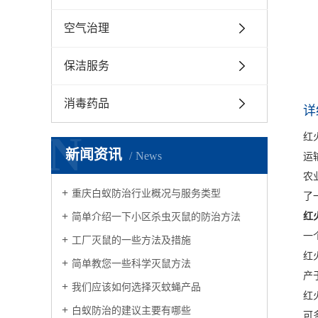
空气治理
保洁服务
消毒药品
详
N
红
新闻资讯
News
运
农
重庆白蚁防治行业概况与服务类型
了
红
简单介绍一下小区杀虫灭鼠的防治方法
一
工厂灭鼠的一些方法及措施
红
简单教您一些科学灭鼠方法
产
我们应该如何选择灭蚊蝇产品
红
白蚁防治的建议主要有哪些
可