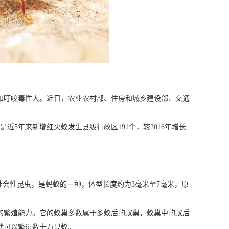
和叮咬毒性大。近日，农业农村部、住房和城乡建设部、交通
近5年来新增红火蚁发生县级行政区191个，较2016年增长
社会性昆虫，是蚂蚁的一种，体型长度约为3毫米至7毫米，原
的繁殖能力。它的蚁巢多数属于多蚁后的蚁巢，蚁巢中的蚁后
天就可以繁衍数十万只蚁。