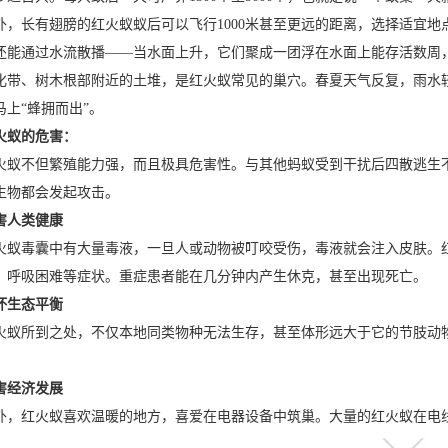
外，长有翅膀的红火蚁蚁后可以飞行1000米甚至更远的距离，选择适宜
还能通过水流散播——当水面上升，它们聚成一团浮在水面上能存活数周
化带、树木根部附近的土堆，是红火蚁常见的巢穴。春夏天气反复，雨水
马上“蜂拥而出”。
火蚁的危害：
火蚁不但繁殖能力强，而且极具危害性。与其他蚂蚁受到干扰后四散逃生
生物都会发起攻击。
害人类健康
火蚁毒囊中有大量毒液，一旦人或动物被叮咬受伤，毒液就会注入皮肤。
、呼吸困难等症状。重症患者能在几分钟内产生休克，甚至出现死亡。
坏生态平衡
火蚁所到之处，不仅本地同类物种无法生存，甚至体形远大于它的节肢动
。
害经济发展
外，红火蚁喜欢温暖的地方，喜爱在电器设备中筑巢。大量的红火蚁在电