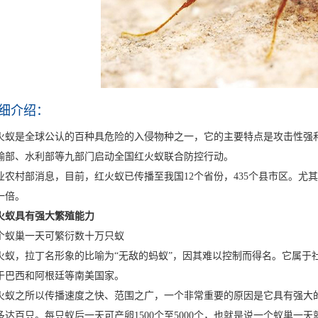
细介绍：
火蚁是全球公认的百种具危险的入侵物种之一，它的主要特点是攻击性强
输部、水利部等九部门启动全国红火蚁联合防控行动。
业农村部消息，目前，红火蚁已传播至我国12个省份，435个县市区。尤其是
一倍。
火蚁具有强大繁殖能力
个蚁巢一天可繁衍数十万只蚁
火蚁，拉丁名形象的比喻为“无敌的蚂蚁”，因其难以控制而得名。它属于
于巴西和阿根廷等南美国家。
火蚁之所以传播速度之快、范围之广，一个非常重要的原因是它具有强大
多达百只。每只蚁后一天可产卵1500个至5000个，也就是说一个蚁巢一