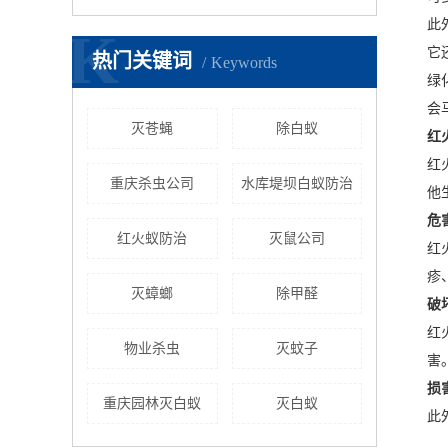
此
K
它
热门关键词
Keywords
绿
会
灭苍蝇
除白蚁
红
红
重庆杀虫公司
水库堤坝白蚁防治
他
危
红火蚁防治
灭鼠公司
红
疹
灭蟑螂
除甲醛
破
红
物业杀虫
灭蚊子
害
损
重庆园林灭白蚁
灭白蚁
此