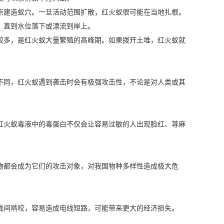
地点建造蚁穴。一旦活动范围扩散，红火蚁很可能在当地扎根。
，直到水位落下或漂流到岸上。
较多，是红火蚁大量繁殖的高峰期。如果拨开土堆，红火蚁就
不同，红火蚁遇到袭击时会有极强攻击性，不论是对人类或其
红火蚁毒液中的毒蛋白不仅会让容易过敏的人出现脸红、荨麻
物都会成为它们的攻击对象，对我国物种多样性造成极大危
线间啃咬，容易造成电线短路，可能带来更大的经济损失。