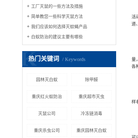
工厂灭鼠的一些方法及措施
鼠
简单教您一些科学灭鼠方法
活
道
我们应该如何选择灭蚊蝇产品
白蚁防治的建议主要有哪些
二
K
1
热门关键词
Keywords
量
各
园林灭白蚁
除甲醛
2
老
重庆红火蚁防治
重庆超市灭虫
样
灭鼠公司
冷冻链消毒
物
对
重庆杀虫公司
重庆园林灭白蚁
可