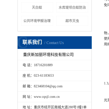
免
灭白蚁
水库堤坝白蚁防治
化
公共环境甲醛治理
超市灭虫
又
物
C
使
联系我们
Contact Us
用
重庆新加丽环境科技有限公司
防
电 话：18716201889
为
座 机：023-61183653
1
1.
邮 箱：823468104@qq.com
2
网 址：www.cqxjl.com.cn
光
地 址：重庆市经开区南城大道288号1幢1单