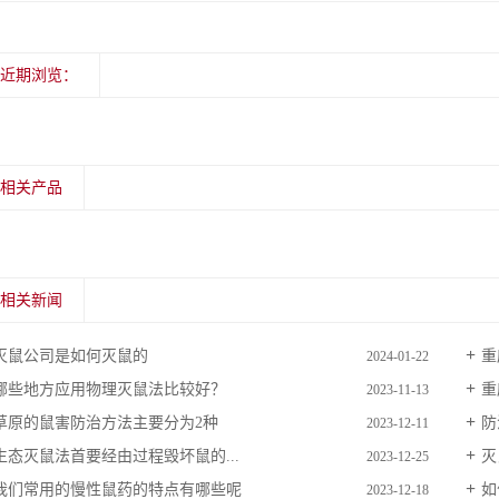
近期浏览：
相关产品
相关新闻
灭鼠公司是如何灭鼠的
重
2024-01-22
哪些地方应用物理灭鼠法比较好？
重
2023-11-13
草原的鼠害防治方法主要分为2种
防
2023-12-11
生态灭鼠法首要经由过程毁坏鼠的...
灭
2023-12-25
我们常用的慢性鼠药的特点有哪些呢
如
2023-12-18