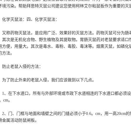
环境污染。帮助拜思特灭鼠公司建议您使用柯林艾尔粘鼠板作为重要的灭
学灭鼠法：四、化学灭鼠法：
称药物灭鼠法，是应用广泛、效果好的灭鼠方法。药物灭鼠可分为肠毒
，其次是无机化合物、野生植物及其提取物。胃肠灭鼠药对老鼠要求适口
用方便，用量大。其次是毒水、毒粉、毒胶、毒沫等。烟熏灭鼠，如磷化
的方法。
止老鼠入侵的方法：
了防止外来的老鼠入侵，我们应该做到以下几点。
、在下水道口，所有与外部环境或市政下水道相连的下水道口都必须设
3。cm。
、门、门框与地面和墙壁之间的门缝必须小于0.6。cm，用一高20cm的
滑金属活动防鼠闸板。