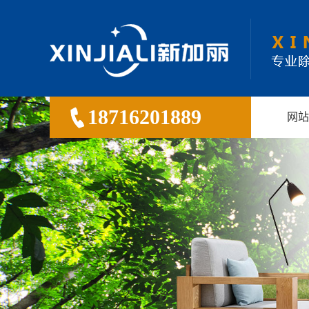
18716201889
网站