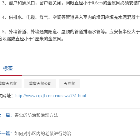
、窗户和通风口，窗户要关闭，网眼直径小于0.6cm的金属网必须安装
、供排水、电缆、煤气、空调等管道进入室内的墙洞应填充水泥混凝土
、外墙管道、外墙通向阳道、屋顶的管道排雨水管等。应安装半径大于3
接地漏或直径小于1厘米的金属网。
标签
重庆灭老鼠
重庆灭鼠公司
灭老鼠
文网址：
http://www.cqxjl.com.cn/news/751.html
上一篇：
害虫的防治和治理方法
下一篇：
如何对小区内的老鼠进行防治