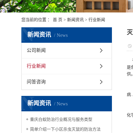
您当前的位置 ：
首 页
>
新闻资讯
>
行业新闻
N
灭
新闻资讯
News
公司新闻
有
行业新闻
是
供
问答咨询
如
N
病
新闻资讯
News
目
化
重庆白蚁防治行业概况与服务类型
找
简单介绍一下小区杀虫灭鼠的防治方法