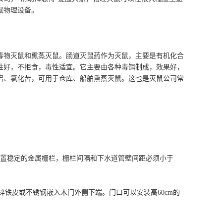
鼠物理设备。
物灭鼠和熏蒸灭鼠。肠道灭鼠药作为灭鼠，主要是有机化合
性好，不拒食，毒性适宜。它主要由各种毒饵制成，效果好，
铝、氯化苦，可用于仓库、船舶熏蒸灭鼠。这也是灭鼠公司常
置稳定的金属栅栏，栅栏间隔和下水道管壁间距必须小于
锌铁皮或不锈钢嵌入木门外侧下端。门口可以安装高60cm的