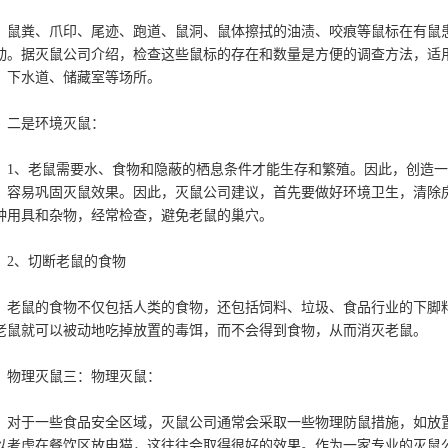
粪、爪印、尾迹、跑道、鼠洞、鼠体擦拭的油渍、咬痕等鼠标在有鼠患
动。据灭鼠公司介绍，检查这些鼠标的存在和数量是方便的调查方法，适
、下水道、储藏室等场所。
是环境灭鼠：
、老鼠需要水、食物和隐蔽的栖息条件才能生存和繁殖。因此，创造一
，容易巩固灭鼠效果。因此，灭鼠公司建议，首先要做好环境卫生，清除
种用具和杂物，经常检查，避免老鼠的巢穴。
、切断老鼠的食物
鼠的食物不仅包括人类的食物，还包括饲料、垃圾、食品行业的下脚料
老鼠就可以被动地吃掉放置的毒饵，而不会得到食物，从而消灭老鼠。
理灭鼠三：物理灭鼠：
于一些食品安全区域，灭鼠公司通常会采取一些物理防鼠措施，如放置
以考虑在餐饮区放电猫，这往往会取得很好的效果。作为一家专业的灭鼠公