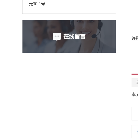
3
元30-1号
4
5
连
本