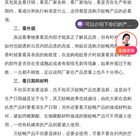
其包装盒看仔细，看其厂家名称，看厂家地址，看是否在生产有效
期内，看成分和执行标准是什么，这些都是选购灭蚊蝇产品的必看
项。
可以介绍下你们的产品么
二、看外观
虽说看事物要看其内部才能真正了解其品质，但有时外观性能
如何也能透析出其内部品质的高低，例如在选购灭蚊蝇用的盘式蚊
香时就要看其表面的粗糙度，在选购电蚊香片时就要看其塑料材质
的部件是否存在变成翘起或者有裂痕毛刺等现象，如果外观过于粗
糙，一点都不精致，足以说明厂家在产品质量上也不十分用心。
三、看日期和材料
不但买衣装要追新，岂不知买灭蚊蝇产品也要追新，这是由于
生产日期越是近于当下，其灭蚊蝇效果也就越佳，由此大家在选购
此类产品时要看清生产日期；另外还要看灭蚊蝇产品的做成材料如
何，诸如丙烯聚酯、生物聚酯材料做成的驱蚊蝇产品可不用避人使
用，一些有机磷类的产品则要避人使用。
灭蚊蝇产品不但要选择好，还要会使用，尽量不要在封闭的空