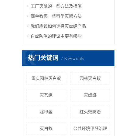
三
工厂灭鼠的一些方法及措施
简单教您一些科学灭鼠方法
四
我们应该如何选择灭蚊蝇产品
5
白蚁防治的建议主要有哪些
K
热门关键词
Keywords
一
主
重庆园林灭白蚁
园林灭白蚁
门
灭苍蝇
灭蟑螂
除甲醛
红火蚁防治
灭白蚁
公共环境甲醛治理