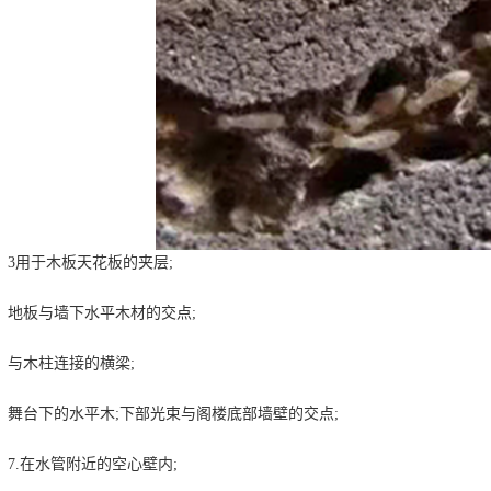
用于木板天花板的夹层;
板与墙下水平木材的交点;
木柱连接的横梁;
台下的水平木;下部光束与阁楼底部墙壁的交点;
.在水管附近的空心壁内;