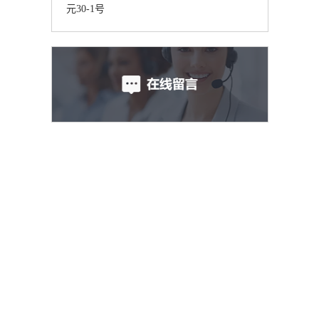
元30-1号
在
3
如
洗
橘
化
新
鲜