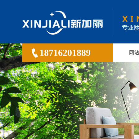
18716201889
网站