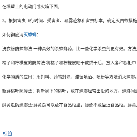
墙壁上的电动门或火箱下面。
。根据害虫飞行时间、受害者、暴露迹象和害虫标本，确定灭白蚁措施
何彻底消
灭蟑螂
：
衣粉防蟑螂法:一种高效的杀蟑螂药，比一些化学杀虫剂更有效。方法
子和柠檬皮的防蟑法:将橘子和柠檬皮晒干或烘干后，放入各种橱柜中
学物质的应用：用饵料、药笔封涂、滞留喷洒、喷粉等方法消灭蟑螂
鲜桃叶防蟑法：将新摘下的桃叶，放在蟑螂经常出没的地方，蟑螂闻到
黄瓜防蟑螂法:鲜黄瓜可以放在食品柜里，蟑螂不敢靠近食品柜。鲜黄
标签