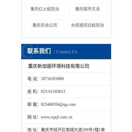
重庆红火蚁防治
重庆超市灭虫
重庆杀虫公司
水库堤坝白蚁防治
C
联系我们
Contact Us
重庆新加丽环境科技有限公司
3
电 话：18716201889
地
座 机：023-61183653
与
邮 箱：823468104@qq.com
舞
网 址：www.cqxjl.com.cn
7
地 址：重庆市经开区南城大道288号1幢1单