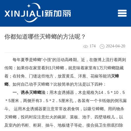
你都知道哪些灭蟑螂的方法呢？
174
2024-04-20
每年夏季是蟑螂
“小强”的活动高峰期。近，在微博上流行着两则
传闻：如果你在家里看到
1
只蟑螂，就意味着家里有
1
万只蟑螂隐藏
着；在转角、门缝这些地方，放置黄瓜、洋葱、花椒等能消
灭蟑
螂
。如何自己动手灭蟑螂？比较简单的方法是以下四种：
一、诱杀灭蟑螂法：
用木盒诱捕器，木盒规格为
14
．
5
＊
10
．
5
＊
5
厘米，两侧开有
3
．
5
＊
2
．
5
厘米孔，各装有一个卡纸做的倒汛漏
斗。 运用木盒诱捕器要注意常常改易食饵，以吸引蟑螂。用药物杀
灭蟑螂，投药时应注意灶火的碗厨、菜板、池子、四壁墙根儿，以
及室内的书柜、柜厨、抽斗、地板缝子等处。接合搞卫生彻底扫除