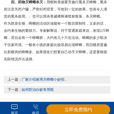
四、药物灭蟑螂杀灭：
用螟蛉畏烟雾齐施行熏杀灭蟑螂，熏杀
前注意关闭户牖，严密封闭背景，可收到一定的效果。也有令人满
意的熏杀效用。。也可以用杀害威稀释液喷射散落，杀灭蟑螂。
作为群居生物，蟑螂的活动区域都有一个数目限制性，太多的话，
会约束生物的繁殖力。专家解释说：对于普通家庭来说，发现
1
只蟑
螂，背后会有一个蟑螂群，大约有几十只在活动。蟑螂的多少取决
于住家环境。一般有小孩的家庭比较容易出现蟑螂，而旧楼房普遍
比新楼房的蟑螂多。如果朋友们想要自己动手灭蟑螂，还是要根据
实际情况作出选择。
上一篇：
厂家介绍家用灭蟑螂小妙招...
下一篇：
如何防治白蚁有用呢
立即免费预约
留言
电话