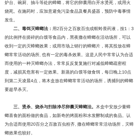
炉台、碗厨、抽斗等处的蟑螂，将它的卵囊用白开水烫死，或用火
烧死。在施药时，应加意避免污染食品及餐具盛器，预防中毒事情
发生。
二、毒饵灭蟑螂法：
用
2
百分之百敌百虫或螟蛉畏药液，按
1
：
3
的比例拌在搓碎的白馍等食品内，黑夜撒在蟑螂在活动场所，可以
收到一定的灭蟑螂效果；或用市场上销行的蟑螂片，将其投放在蟑
螂常常活动的场所
,
也有一定的毒杀效果。这是人民中常常认为合适
而使用的一种灭蟑螂办法，常常反反复复施行对减低蟑螂疏密程
度，减损其危害有一定效果。新蒸的白馍等做食饵，每日晚上
10
点
到第二天凌晨
4
点，将木盒放在蟑螂常常活动的场所，诱捕到的蟑螂
要趁早杀灭。
三、烫杀、烧杀与扫除净尽卵囊灭蟑螂法。
木盒中安放少量蟑
螂喜食的面粉做的食品，如新奇的烤面粉和水发酵制成的食品。认
为合适而使用
20
百分之百敌百虫粉齐
,
撒在蟑螂常常活动场所，灭蟑
螂效果也较好。