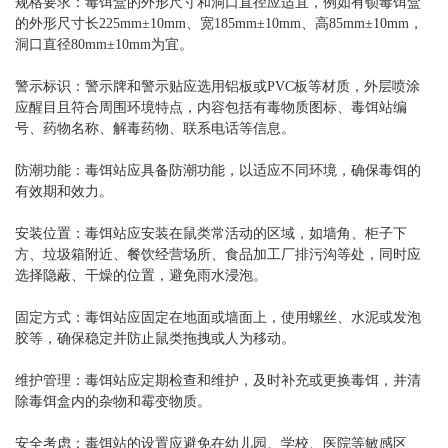
规格要求：毒饵盒的外形尺寸和洞口直径应适宜，例如有锁毒饵盒
的外形尺寸长225mm±10mm、宽185mm±10mm、高85mm±10mm，
洞口直径80mm±10mm为宜。
警示标识：警示牌和警示贴应选用铝板或PVC板等材质，外层喷涂
应醒目且符合周围环境特点，内容包括有毒物质图标、毒饵站编
号、药物名称、解毒药物、联系电话等信息。
防潮功能：毒饵站应具备防潮功能，以适应不同环境，确保毒饵的
有效期和效力。
安装位置：毒饵站应安装在鼠类常活动的区域，如墙角、柜子下
方、垃圾箱附近、餐饮经营场所、食品加工厂排污沟等处，同时应
选择隐蔽、干燥的位置，避免雨水浸泡。
固定方式：毒饵站应固定在地面或墙面上，使用螺丝、水泥或发泡
胶等，确保稳定并防止鼠类拖拽或人为移动。
维护管理：毒饵站应定期检查和维护，及时补充或更换毒饵，并清
除毒饵盒内的杂物和霉变物质。
安全考虑：毒饵站的设置应避免在幼儿园、学校、医院等敏感区