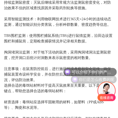
持续监测鼠密度：灭鼠后继续采用常规方法监测鼠密度变化，对防
治效果不佳的区域查找原因并采取药剂轮换等措施。
采用智能监测技术：利用物联网技术进行365天×24小时的连续动态
监测，通过智能识别分类害鼠，分析种群数量、密度趋势等信息。
TBS围栏监测：使用围栏捕鼠系统(TBS)进行鼠情监测，沿田边设置
围栏和捕鼠筒，定期检查捕获情况并记录相关数据。
掏洞堵洞法监测：对于地下活动的鼠类，采用掏洞堵洞法监测鼠密
度，挖开洞口后统计封洞数来表示鼠密度的相对数量。
可以介绍下你们的产品么
注意事项：在鼠害防控前后，进行施药环境考察和安全宣传，确保
捕鼠装置布设科学安全，并在防控后及时监测记录鼠密度变化情
你们是怎么收费的呢
况，评估防治效果。
选择合适的毒饵站材料对于提高灭鼠效果至关重要。以下是一些关
键点，帮助您选择合适的毒饵站材料：
材质选择：毒饵站应选择牢固耐用的材料，如塑料（PP或ABS
等）、陶瓷和水泥等。