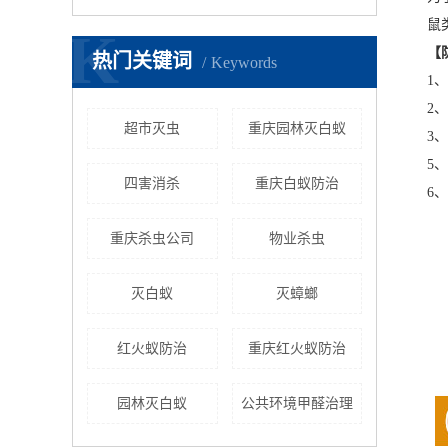
鼠
K
【
热门关键词
Keywords
1
2
超市灭虫
重庆园林灭白蚁
3
5
四害消杀
重庆白蚁防治
6
重庆杀虫公司
物业杀虫
灭白蚁
灭蟑螂
红火蚁防治
重庆红火蚁防治
园林灭白蚁
公共环境甲醛治理