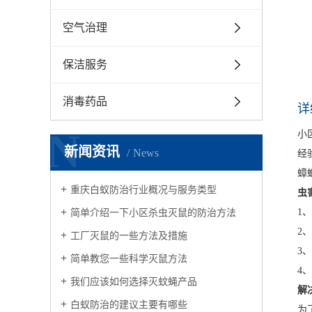
空气治理
保洁服务
消毒药品
详
N
小
新闻资讯
News
经
蟑
重庆白蚁防治行业概况与服务类型
虫
1
简单介绍一下小区杀虫灭鼠的防治方法
2
工厂灭鼠的一些方法及措施
3
简单教您一些科学灭鼠方法
4
我们应该如何选择灭蚊蝇产品
解
白蚁防治的建议主要有哪些
为