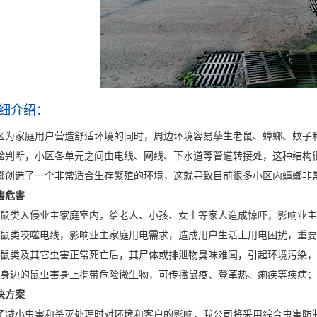
细介绍：
区为家庭用户营造舒适环境的同时，周边环境容易孳生老鼠、蟑螂、蚊子和
验判断，小区各单元之间由电线、网线、下水道等管道转接处，这种结构
螂创造了一个非常适合生存繁殖的环境，这就导致目前很多小区内蟑螂非
害危害
、鼠类入侵业主家庭室内，给老人、小孩、女士等家人造成惊吓，影响业
、鼠类咬噬电线，影响业主家庭用电需求，造成用户生活上用电困扰，重
、鼠类及其它虫害正常死亡后，其尸体或排泄物臭味难闻，引起环境污染
、身边的鼠虫害身上携带危险微生物，可传播鼠疫、登革热、痢疾等疾病；
决方案
了减小虫害和杀灭处理时对环境和客户的影响，我公司将采用综合虫害防