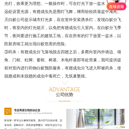
光灯，效果更为理想。一般操作时，可在灯光下放一盆水，盆上不
远处设置光源，有翅成虫先是围灯飞舞，继而纷纷跌落盆中淹死。
灭白蚁公司提示城市灯光多，应在室外安装诱杀灯，发现白蚁分飞
时，将室内的灯光熄灭，以免把有翅成虫引入室内。在白蚁分飞季
节，夜间要进行施工的建筑工地，应在所有的灯下放置一盆水，以
防新房竣工就出现白蚁危害的危险。
③药杀：有翅成虫分飞落地脱去四翅之后，多爬向室内外墙边、墙
角、门框、柱脚、窗框、树基、木电杆基部等处营巢，我司提供提
前对室内进行药物白蚁预防服务，有翅成虫分飞进入即被药杀，使
脱翅成和未脱翅的成虫中毒死亡，无筑巢繁殖。