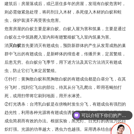
建筑后：房屋落成后，或已居住多年的房屋，发现有白蚁危害时，
则必需做紧急处理，将药剂注入木材，杀死侵入木材的白蚁和蛀
虫，保护装潢不再受害虫危害。
危害房屋的白蚁主要是家白蚁。白蚁入屋为害和筑巢，主要是通过
白蚁在土中筑路爬入室内和有翅繁殖蚁飞入室内筑巢为害。
消
灭白蚁
首先要消灭有翅成虫，预防新群体的产生从发育成熟的巢
群中飞出的有翅成虫，是新畔体的缔造者，传播开来，定居繁殖，
后患无穷。在白蚁分飞季节，用下述方法及其它方法消灭有翅成
虫，防止它们飞来定居繁殖。
①扑打：黄胸散白蚁和黑胸散白蚁的有翅成虫都是白昼分飞，在其
分飞时，找到它飞出的部位，待其从分飞孔爬出，即用苍蝇拍打
死，或用扫带将它刷到地面，用开水淋烫。
②灯光诱杀：台湾乳白蚁是在傍晚时发生分飞，有翅成虫有强烈的
趋光性，利用各种光源将有翅成虫诱集而歼灭之，是消灭大量有翅
可以介绍下你们的产品么
成虫简易而有效的办法。根据实验，黑光灯、日光灯的诱虫力比白
炽灯强。光源的功率越大，诱虫力也越强。采用诱杀结合的高压黑